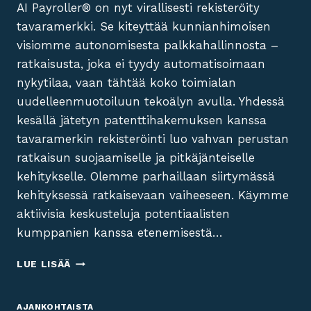
AI Payroller® on nyt virallisesti rekisteröity
tavaramerkki. Se kiteyttää kunnianhimoisen
visiomme autonomisesta palkkahallinnosta –
ratkaisusta, joka ei tyydy automatisoimaan
nykytilaa, vaan tähtää koko toimialan
uudelleenmuotoiluun tekoälyn avulla. Yhdessä
kesällä jätetyn patenttihakemuksen kanssa
tavaramerkin rekisteröinti luo vahvan perustan
ratkaisun suojaamiselle ja pitkäjänteiselle
kehitykselle. Olemme parhaillaan siirtymässä
kehityksessä ratkaisevaan vaiheeseen. Käymme
aktiivisia keskusteluja potentiaalisten
kumppanien kanssa etenemisestä…
TAVARAMERKKI
LUE LISÄÄ
REKISTERÖITY
AJANKOHTAISTA