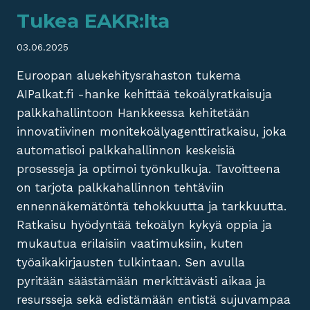
Tukea EAKR:lta
03.06.2025
Euroopan aluekehitysrahaston tukema
AIPalkat.fi -hanke kehittää tekoälyratkaisuja
palkkahallintoon Hankkeessa kehitetään
innovatiivinen monitekoälyagenttiratkaisu, joka
automatisoi palkkahallinnon keskeisiä
prosesseja ja optimoi työnkulkuja. Tavoitteena
on tarjota palkkahallinnon tehtäviin
ennennäkemätöntä tehokkuutta ja tarkkuutta.
Ratkaisu hyödyntää tekoälyn kykyä oppia ja
mukautua erilaisiin vaatimuksiin, kuten
työaikakirjausten tulkintaan. Sen avulla
pyritään säästämään merkittävästi aikaa ja
resursseja sekä edistämään entistä sujuvampaa